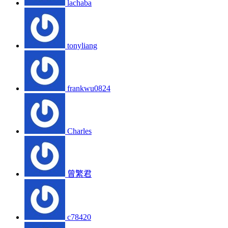
lachaba
tonyliang
frankwu0824
Charles
曾繁君
c78420