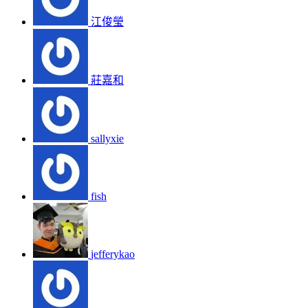
江俊瑩
莊嘉和
sallyxie
fish
jefferykao