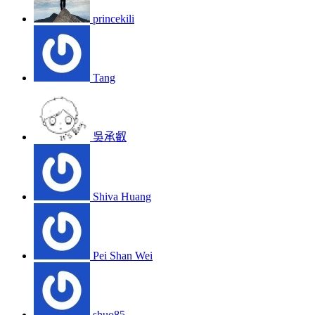
princekili
Tang
吳承叡
Shiva Huang
Pei Shan Wei
shuo85