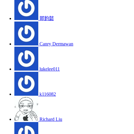
郭鈞懿
Canry Dermawan
lukelee011
k116082
Richard Liu