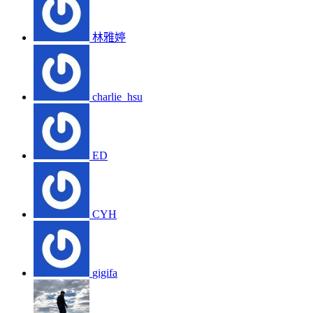
林雅婷
charlie_hsu
ED
CYH
gigifa