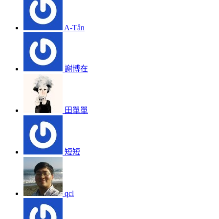
A-Tân
謝博在
田單單
短短
qcl