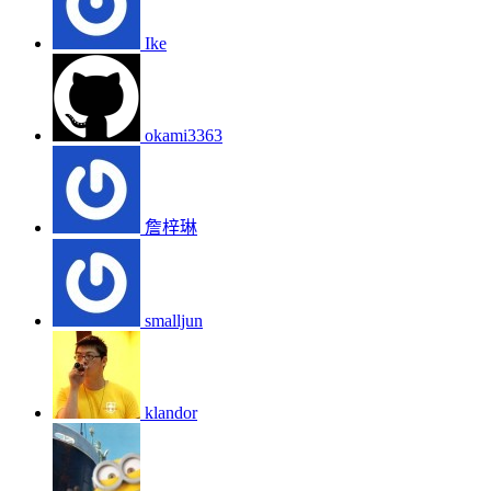
Ike
okami3363
詹梓琳
smalljun
klandor