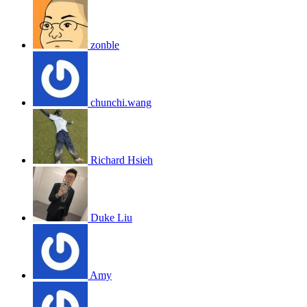
zonble
chunchi.wang
Richard Hsieh
Duke Liu
Amy