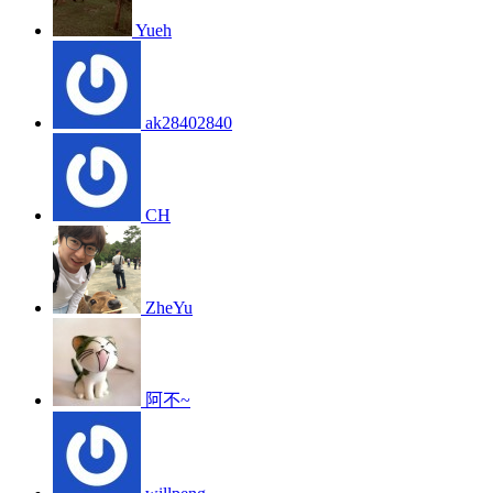
Yueh
ak28402840
CH
ZheYu
阿不~