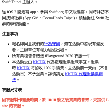
Swift Taipei 主辦人。
從 iOS 2 開始寫 app、參與 Swift.org 中文版編寫，同時拜訪不
同技術社群 (App Girl、CocoaHeads Taipei)，積極挹注 Swift 社
群的學習動能。
注意事項
報名即同意我們的
行為守則
，如在活動中發現有違反
者，主辦單位有權力驅逐出場。
所有票種皆會贈送 iPlayground 2020 衣服一件
本活動委由
KKTIX
代為處理退票退款事宜。退票
時
KKTIX
將酌收 10% 手續費、且活動前十天內（不含
活動日）不予退票。詳情請見
KKTIX 代理退換票辦
法
。
衣服尺寸表
因衣服製作需要時間，於 10/18 號之後買票的會眾，只提供 L
size 的衣服。