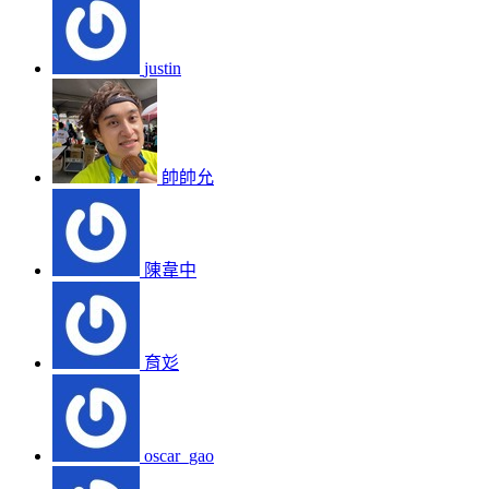
justin
帥帥允
陳韋中
育彣
oscar_gao