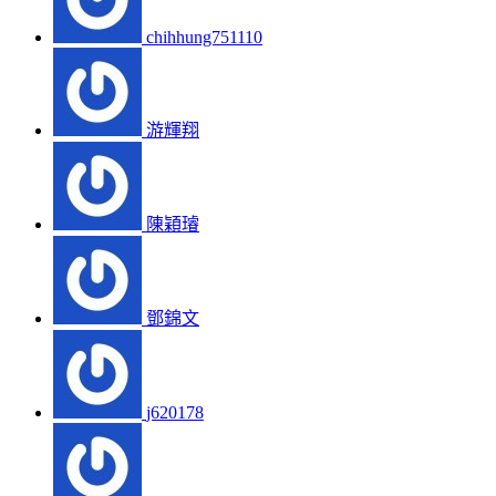
chihhung751110
游輝翔
陳穎璿
鄧錦文
j620178