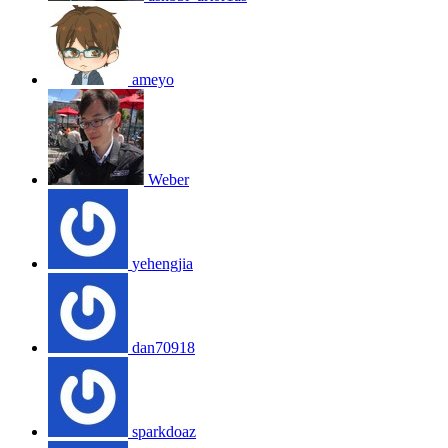
ameyo
Weber
yehengjia
dan70918
sparkdoaz