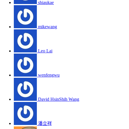
shiaukae
mikewang
Leo Lai
wenfengwu
David HsinShih Wang
潘立祥