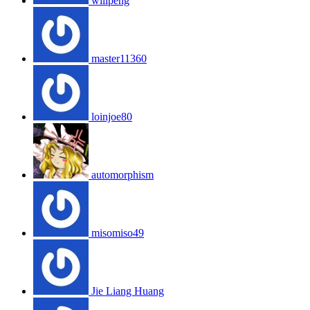
willpeng
master11360
loinjoe80
automorphism
misomiso49
Jie Liang Huang