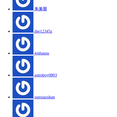
朱美華
dse12345z
jenhausu
astroboy0803
sunxiaoshan