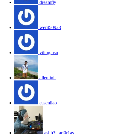
dreamfly
wer450923
yiling.hsu
allenlinli
easenliao
ashb3l_art0r1as