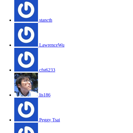
stancth
LawrenceWu
cfst6233
lis186
Peggy Tsai