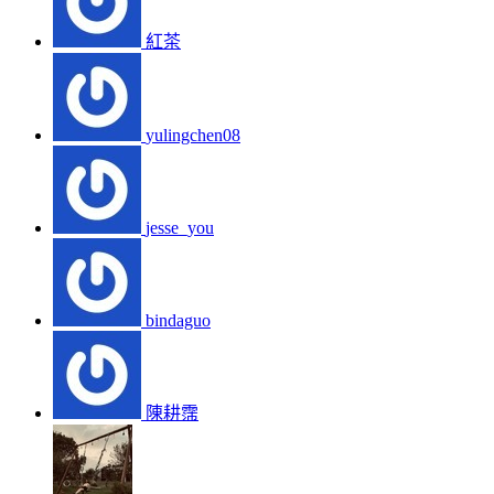
紅茶
yulingchen08
jesse_you
bindaguo
陳耕霈