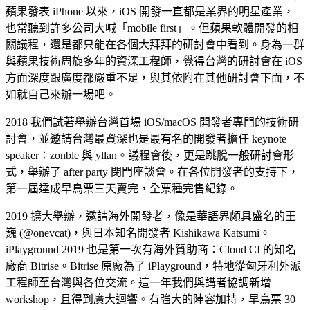
蘋果發表 iPhone 以來，iOS 開發一直都是業界的明星產業，
也常聽到許多公司大喊「mobile first」。但蘋果軟體開發的相
關議程，還是都只能在各個大拜拜的研討會中看到。身為一群
與蘋果技術周旋多年的資深工程師，覺得台灣的研討會在 iOS
方面深度跟廣度都嚴重不足，與其依附在其他研討會下面，不
如就自己來辦一場吧。
2018 我們試著舉辦台灣首場 iOS/macOS 開發者專門的技術研
討會，並邀請台灣最資深也是最有名的開發者擔任 keynote
speaker：zonble 與 yllan。議程會後，更是跳脫一般研討會形
式，舉辦了 after party 閉門座談會。在各位開發者的支持下，
第一屆達成早鳥票三天賣完，全票種完售紀錄。
2019 擴大舉辦，邀請海外開發者，像是華語界頗具盛名的王
巍 (@onevcat)，與日本知名開發者 Kishikawa Katsumi。
iPlayground 2019 也是第一次有海外贊助商：Cloud CI 的知名
廠商 Bitrise。Bitrise 原廠為了 iPlayground，特地從匈牙利外派
工程師至台灣與各位交流。這一年我們與講者協調新增
workshop，且得到廣大迴響。有強大的陣容加持，早鳥票 30