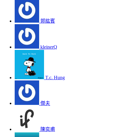
郭紘賓
kleinerQ
T.c. Hung
傑夫
陳奕甫