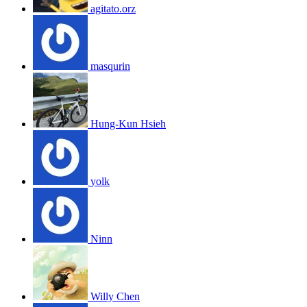
agitato.orz
masqurin
Hung-Kun Hsieh
yolk
Ninn
Willy Chen