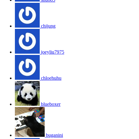
chijung
joeyliu7975
chloehuhu
blueboxer
buganini