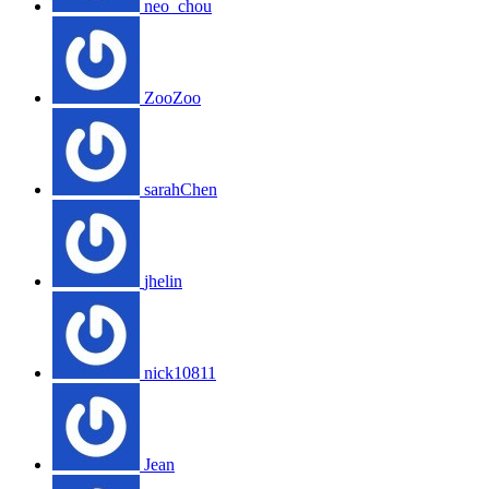
neo_chou
ZooZoo
sarahChen
jhelin
nick10811
Jean