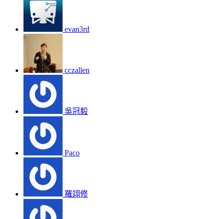
evan3rd
cczallen
吳冠毅
Paco
羅翊修